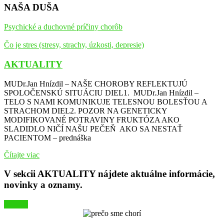
NAŠA DUŠA
Psychické a duchovné príčiny chorôb
Čo je stres (stresy, strachy, úzkosti, depresie)
AKTUALITY
MUDr.Jan Hnízdil – NAŠE CHOROBY REFLEKTUJÚ
SPOLOČENSKÚ SITUÁCIU DIEL1. MUDr.Jan Hnízdil –
TELO S NAMI KOMUNIKUJE TELESNOU BOLESŤOU A
STRACHOM DIEL2. POZOR NA GENETICKY
MODIFIKOVANÉ POTRAVINY FRUKTÓZA AKO
SLADIDLO NIČÍ NAŠU PEČEŇ AKO SA NESTAŤ
PACIENTOM – prednáška
Čítajte viac
V sekcii AKTUALITY nájdete aktuálne informácie,
novinky a oznamy.
>> viac