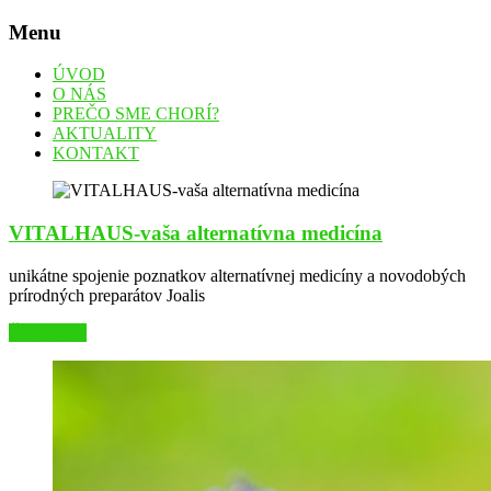
Menu
Vitalhaus
ÚVOD
–
O NÁS
PREČO SME CHORÍ?
Alternatívna
AKTUALITY
KONTAKT
medicína
VITALHAUS-vaša alternatívna medicína
unikátne spojenie poznatkov alternatívnej medicíny a novodobých
prírodných preparátov Joalis
Čítajte viac